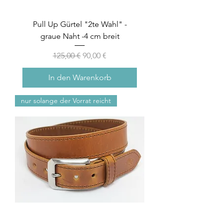
Pull Up Gürtel "2te Wahl" -
graue Naht -4 cm breit
Standardpreis
Sale-Preis
125,00 €
90,00 €
In den Warenkorb
nur solange der Vorrat reicht