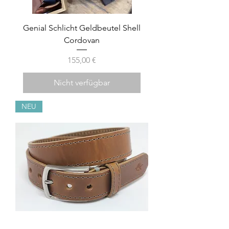
Genial Schlicht Geldbeutel Shell
Cordovan
Preis
155,00 €
Nicht verfügbar
NEU