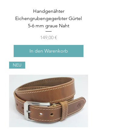
Handgenähter
Eichengrubengegerbter Gürtel
5-6 mm graue Naht
Preis
149,00 €
In den Warenkorb
NEU