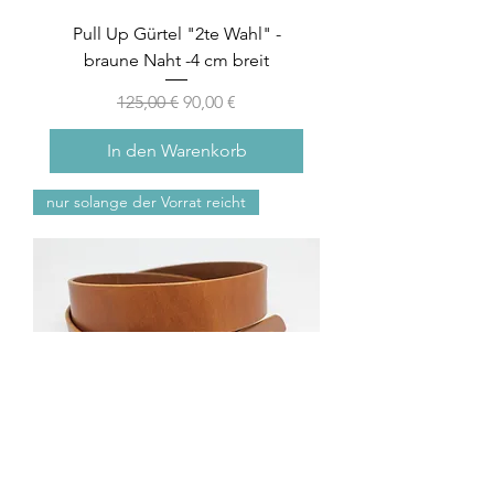
Pull Up Gürtel "2te Wahl" -
braune Naht -4 cm breit
Standardpreis
Sale-Preis
125,00 €
90,00 €
In den Warenkorb
nur solange der Vorrat reicht