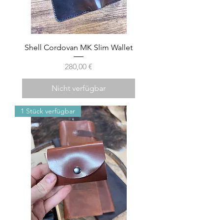
Shell Cordovan MK Slim Wallet
Preis
280,00 €
Nicht verfügbar
1 Stück verfügbar