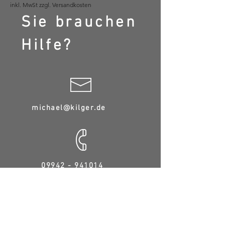
inkl. MwSt zzgl. Versandkosten
Sie brauchen
Hilfe?
michael@kilger.de
09942 - 941014
Da wir alle Gürtel auf
Maß anfertigen finden
Sie hier eine Anleitung