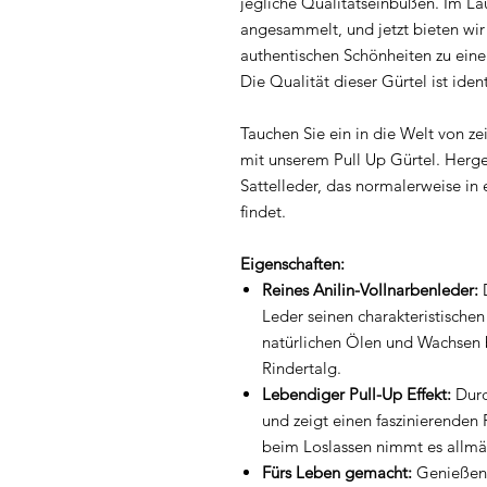
jegliche Qualitätseinbußen. Im La
angesammelt, und jetzt bieten wir 
authentischen Schönheiten zu ein
Die Qualität dieser Gürtel ist iden
Tauchen Sie ein in die Welt von ze
mit unserem Pull Up Gürtel. Her
Sattelleder, das normalerweise in
findet.
Eigenschaften:
Reines Anilin-Vollnarbenleder:
D
Leder seinen charakteristischen
natürlichen Ölen und Wachsen 
Rindertalg.
Lebendiger Pull-Up Effekt:
Durc
und zeigt einen faszinierenden 
beim Loslassen nimmt es allmäh
Fürs Leben gemacht:
Genießen S