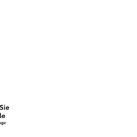
Sie
ße
nge