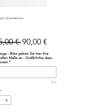
zzgl. Versandkosten
Standardpreis
Sale-
5,00 € 
90,00 €
Preis
änge : Bitte geben Sie hier ihre
uellen Maße an - Grafik/Infos dazu
unten
*
0/3
*