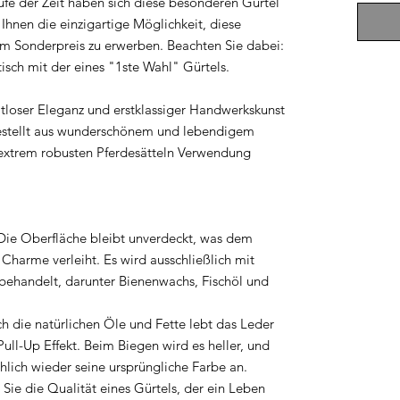
ufe der Zeit haben sich diese besonderen Gürtel
Ihnen die einzigartige Möglichkeit, diese
em Sonderpreis zu erwerben. Beachten Sie dabei:
tisch mit der eines "1ste Wahl" Gürtels.
itloser Eleganz und erstklassiger Handwerkskunst
gestellt aus wunderschönem und lebendigem
 extrem robusten Pferdesätteln Verwendung
ie Oberfläche bleibt unverdeckt, was dem
 Charme verleiht. Es wird ausschließlich mit
behandelt, darunter Bienenwachs, Fischöl und
h die natürlichen Öle und Fette lebt das Leder
Pull-Up Effekt. Beim Biegen wird es heller, und
lich wieder seine ursprüngliche Farbe an.
ie die Qualität eines Gürtels, der ein Leben